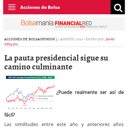
Toggle
Acciones de Bolsa
navigation
ACCIONES DE BOLSA
OPINION
|
1 AGOSTO, 2012
-
Escrito por:
Javier
Alfayate
La pauta presidencial sigue su
camino culminante
¿Puede realmente ser así de
fácil?
Las similitudes entre este año y anteriores años