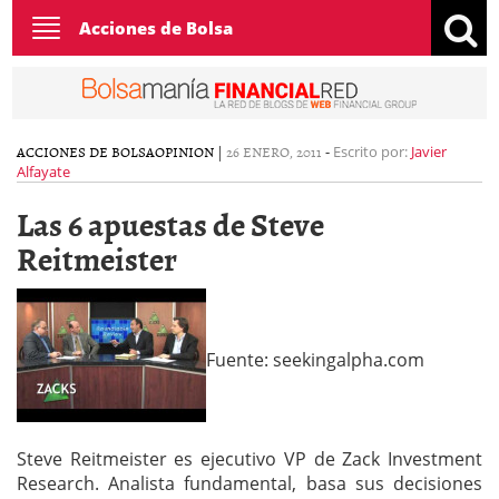
Toggle
Acciones de Bolsa
navigation
ACCIONES DE BOLSA
OPINION
|
26 ENERO, 2011
-
Escrito por:
Javier
Alfayate
Las 6 apuestas de Steve
Reitmeister
Fuente: seekingalpha.com
Steve Reitmeister es ejecutivo VP de Zack Investment
Research. Analista fundamental, basa sus decisiones