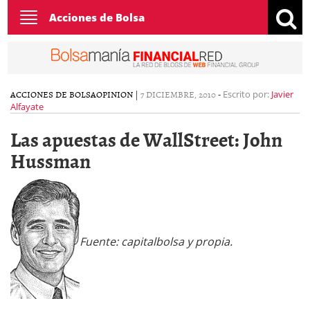
Toggle
Acciones de Bolsa
navigation
ACCIONES DE BOLSA
OPINION
|
7 DICIEMBRE, 2010
-
Escrito por:
Javier
Alfayate
Las apuestas de WallStreet: John
Hussman
Fuente: capitalbolsa y propia.