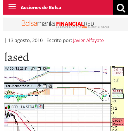
Toggle
Acciones de Bolsa
navigation
|
13 agosto, 2010
-
Escrito por:
Javier Alfayate
lased