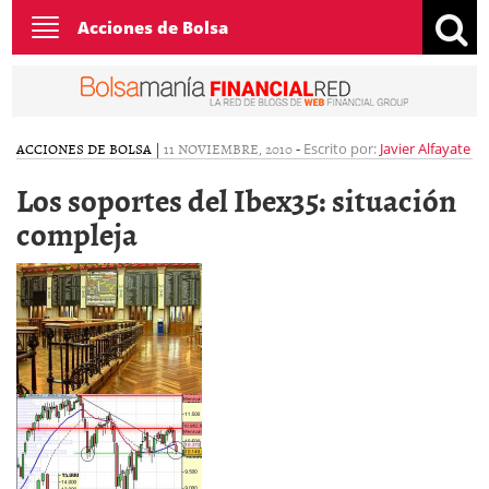
Toggle
Acciones de Bolsa
navigation
ACCIONES DE BOLSA
|
11 NOVIEMBRE, 2010
-
Escrito por:
Javier Alfayate
Los soportes del Ibex35: situación
compleja