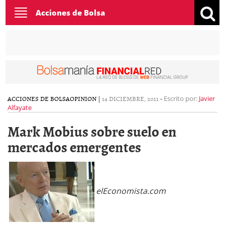
Toggle
Acciones de Bolsa
navigation
ACCIONES DE BOLSA
OPINION
|
14 DICIEMBRE, 2011
-
Escrito por:
Javier
Alfayate
Mark Mobius sobre suelo en
mercados emergentes
elEconomista.com