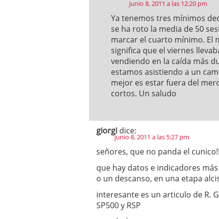
junio 8, 2011 a las 12:20 pm
Ya tenemos tres mínimos decr
se ha roto la media de 50 se
marcar el cuarto mínimo. El m
significa que el viernes llev
vendiendo en la caída más du
estamos asistiendo a un camb
mejor es estar fuera del mer
cortos. Un saludo
giorgi
dice:
junio 8, 2011 a las 5:27 pm
señores, que no panda el cunico!!
que hay datos e indicadores más
o un descanso, en una etapa alcis
interesante es un articulo de R. G
SP500 y RSP