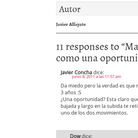
Autor
Javier Alfayate
11 responses to “
Mar
como una oportun
Javier Concha
dice:
junio 8, 2011 a las 11:57 am
Da miedo pero la verdad es que n
3 años :S
¿Una oportunidad? Esta claro que 
bajada y largo en la subida te ret
uno de los dos movimientos.
Dow
dice: