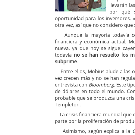
llevarán l
por qué s
oportunidad para los inversores. 
otra vez, así que no considero que 
Aunque la mayoría todavía cont
financiera y económica actual, 
nueva, ya que hoy se sigue caye
todavía
no se han resuelto los mo
subprime
.
Entre ellos, Mobius alude a las o
vez crecen más y no se han regul
entrevista con
Bloomberg
. Este t
de dólares en todo el mundo. Con
probable que se produzca una crisi
Templeton.
La crisis financiera mundial que e
parte por la proliferación de prod
Asimismo, según explica a la