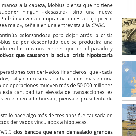
as manos a la cabeza, Mobius piensa que no tiene
uponer ningún «desastre», sino una nueva
«Podrán volver a comprar acciones a bajo precio
sea malo», señala en una entrevista a la
CNBC
.
inúa esforzándose para dejar atrás la crisis
Mobius da por descontado que se producirá una
ndo en los mismos errores que en el pasado y
tivos que causaron la actual crisis hipotecaria
peraciones con derivados financieros, que «cada
ado», tal y como señalaba hace unos días en una
ipo de operaciones mueven más de 50.000 millones
 esta cantidad tan elevada de transacciones, es
s en el mercado bursátil, piensa el presidente de
stalló hace algo más de tres años fue causada en
uctos derivados vinculados a hipotecas.
CNBC
,
«los bancos que eran demasiado grandes