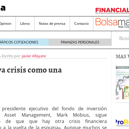
sa
Opinion
Libros
Notas de prensa
Contacto
Busca
RÁFICOS COTIZACIONES
FINANZAS PERSONALES
MAS 
-
Escrito por:
Javier Alfayate
a crisis como una
valorada y por qué no hay que perderlas de vista
Bitcoin
noviembre 22, 2024
as que destacan por sus dividendos constantes
 presidente ejecutivo del fondo de inversión
n Asset Management, Mark Mobius, sigue
Una poderosa herramienta para tus inversiones
do de que que hay otra crisis financiera
e 23, 2024
 a la vuelta de la esquina». Aunque muchos se