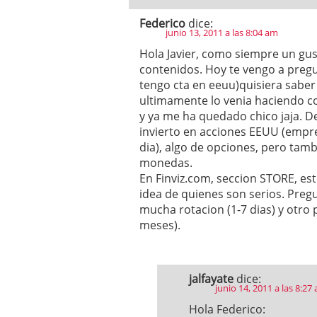
Federico
dice:
junio 13, 2011 a las 8:04 am
Hola Javier, como siempre un gust
contenidos. Hoy te vengo a preg
tengo cta en eeuu)quisiera saber
ultimamente lo venia haciendo c
y ya me ha quedado chico jaja. D
invierto en acciones EEUU (empre
dia), algo de opciones, pero ta
monedas.
En Finviz.com, seccion STORE, es
idea de quienes son serios. Pre
mucha rotacion (1-7 dias) y otro 
meses).
jalfayate
dice:
junio 14, 2011 a las 8:27
Hola Federico: