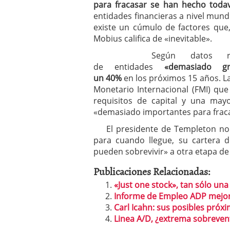
para fracasar se han hecho toda
entidades financieras a nivel mund
existe un cúmulo de factores que,
Mobius califica de «inevitable».
Según datos rec
de entidades
«
demasiado g
un 40%
en los próximos 15 años. L
Monetario Internacional (FMI) qu
requisitos de capital y una mayo
«demasiado importantes para fracas
El presidente de Templeton no s
para cuando llegue, su cartera d
pueden sobrevivir» a otra etapa de 
Publicaciones Relacionadas:
«Just one stock», tan sólo una 
Informe de Empleo ADP mejor
Carl Icahn: sus posibles pró
Linea A/D, ¿extrema sobreven