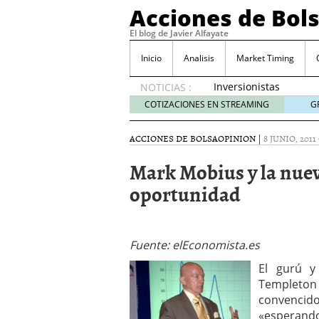
Acciones de Bol
El blog de Javier Alfayate
Inicio
Analisis
Market Timing
Inversionistas
NOTICIAS :
VIP en
COTIZACIONES EN STREAMING
G
México
muestran
ACCIONES DE BOLSA
OPINION
|
8 JUNIO, 2011
creciente
interés
Mark Mobius y la nuev
por SIFX
oportunidad
mayo 8,
2026
Qué es una acción infra
noviembre 30, 2024
Entendiendo los ETF de 
Fuente: elEconomista.es
Dividend Kings: empres
El gurú y
noviembre 12, 2024
Templeto
Descubre RealAdvisor: 
convenci
inmobiliarias
septiembr
«esperando