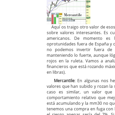
Aquí os traigo otro valor de eso
sobre valores interesantes. Es c
americanos. De momento es l
oprotunidades fuera de España y 
no podemos invertir fuera de
manteniendo lo fuerte, aunque ló
rojos en la ruleta. Vamos a anal
financieros que está rozando máx
en libras).
Mercantile
: En algunas nos h
valores que han subido y rozan la 
caso es similar, un valor q
comportamiento relativo que me
está acumulando y la mm30 no que
tenemos una compra en fuga con ba
el riesgo apenas sería del 7%. 