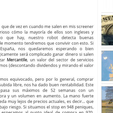
s que de vez en cuando me salen en mis screener
urioso cómo la mayoría de ellos son ingleses y
o que hay, nuestro robot detecta buenas
de momento tendremos que convivir con esto. Si
 España, nos quedaremos esperando o bien
gicamente será complicado ganar dinero si salen
izar
Mercantile
, un valor del sector de servicios
imos (descontando dividendos y mirando el valor
emos equivocado, pero por lo general, comprar
subida libre, nos ha dado buen rentabilidad. Este
ue pasa sus máximos de 52 semanas con un
jora y un volumen en aumento. La mano fuerte
da muy lejos de precios actuales, es decir… que
jo riesgo. Si situamos el stop en 948 peniques,
Si esperamos al punto ideal de compra en 970,