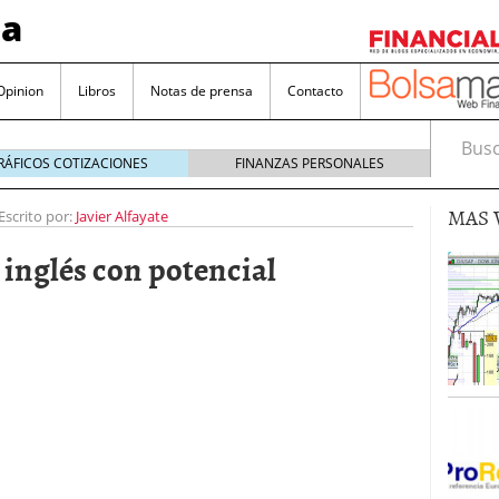
sa
Opinion
Libros
Notas de prensa
Contacto
Busca
RÁFICOS COTIZACIONES
FINANZAS PERSONALES
MAS 
Escrito por:
Javier Alfayate
 inglés con potencial
valorada y por qué no hay que perderlas de vista
Bitcoin
noviembre 22, 2024
as que destacan por sus dividendos constantes
Una poderosa herramienta para tus inversiones
e 23, 2024