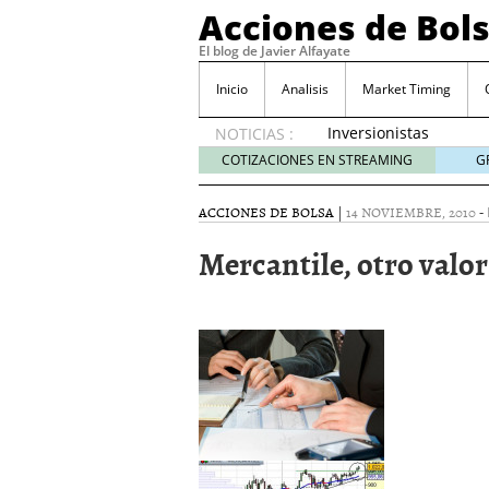
Acciones de Bol
El blog de Javier Alfayate
Inicio
Analisis
Market Timing
Inversionistas
NOTICIAS :
VIP en
COTIZACIONES EN STREAMING
G
México
muestran
ACCIONES DE BOLSA
|
14 NOVIEMBRE, 2010
-
creciente
interés
Mercantile, otro valor
por SIFX
mayo 8,
2026
Qué es una acción infra
noviembre 30, 2024
Entendiendo los ETF de 
Dividend Kings: empres
noviembre 12, 2024
Descubre RealAdvisor: 
inmobiliarias
septiembr