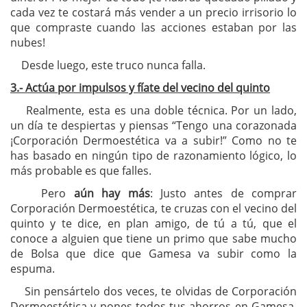
cada vez te costará más vender a un precio irrisorio lo
que compraste cuando las acciones estaban por las
nubes!
Desde luego, este truco nunca falla.
3.- Actúa por impulsos y fíate del vecino del quinto
Realmente, esta es una doble técnica. Por un lado,
un día te despiertas y piensas “Tengo una corazonada
¡Corporación Dermoestética va a subir!” Como no te
has basado en ningún tipo de razonamiento lógico, lo
más probable es que falles.
Pero
aún hay más
: Justo antes de comprar
Corporación Dermoestética, te cruzas con el vecino del
quinto y te dice, en plan amigo, de tú a tú, que el
conoce a alguien que tiene un primo que sabe mucho
de Bolsa que dice que Gamesa va subir como la
espuma.
Sin pensártelo dos veces, te olvidas de Corporación
Dermoestética y pones todos tus ahorros en Gamesa.