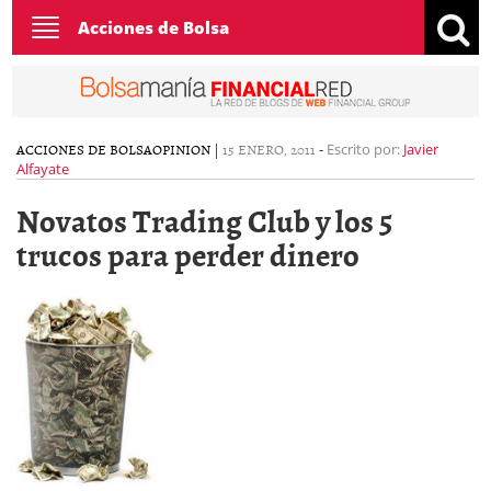
Toggle
Acciones de Bolsa
navigation
ACCIONES DE BOLSA
OPINION
|
15 ENERO, 2011
-
Escrito por:
Javier
Alfayate
Novatos Trading Club y los 5
trucos para perder dinero