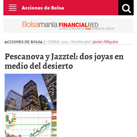
Toggle
Acciones de Bolsa
navigation
ACCIONES DE BOLSA
|
7 JUNIO, 2011
-
Escrito por:
Javier Alfayate
Pescanova y Jazztel: dos joyas en
medio del desierto