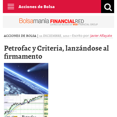
Toggle
Acciones de Bolsa
navigation
ACCIONES DE BOLSA
|
22 DICIEMBRE, 2010
-
Escrito por:
Javier Alfayate
Petrofac y Criteria, lanzándose al
firmamento