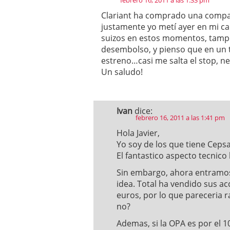
febrero 16, 2011 a las 1:33 pm
Clariant ha comprado una compañ
justamente yo metí ayer en mi ca
suizos en estos momentos, tampo
desembolso, y pienso que en un
estreno…casi me salta el stop, n
Un saludo!
Ivan
dice:
febrero 16, 2011 a las 1:41 pm
Hola Javier,
Yo soy de los que tiene Ceps
El fantastico aspecto tecnico
Sin embargo, ahora entramos
idea. Total ha vendido sus ac
euros, por lo que pareceria r
no?
Ademas, si la OPA es por el 