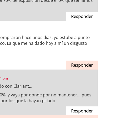
el 70% de exposición desde el 0% que teníamos
Responder
 compraron hace unos días, yo estube a punto
oco. La que me ha dado hoy a mí un disgusto
Responder
:11 pm
do con Clariant…
 10%, y vaya por donde por no mantener… pues
por los que la hayan pillado.
Responder