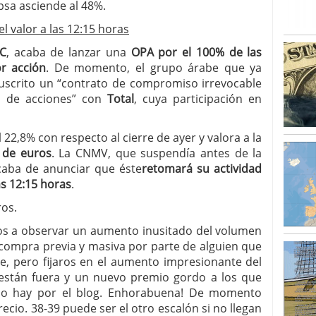
psa asciende al 48%.
l valor a las 12:15 horas
IC
, acaba de lanzar una
OPA por el 100% de las
r acción
. De momento, el grupo árabe que ya
suscrito un “contrato de compromiso irrevocable
ón de acciones” con
Total
, cuya participación en
2,8% con respecto al cierre de ayer y valora a la
 de euros
. La CNMV, que suspendía antes de la
acaba de anunciar que éste
retomará su actividad
as 12:15 horas
.
os.
s a observar un aumento inusitado del volumen
compra previa y masiva por parte de alguien que
e, pero fijaros en el aumento impresionante del
están fuera y un nuevo premio gordo a los que
no hay por el blog. Enhorabuena! De momento
cio. 38-39 puede ser el otro escalón si no llegan