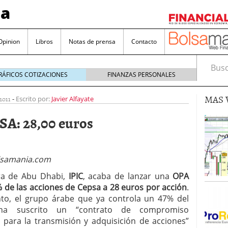
sa
Opinion
Libros
Notas de prensa
Contacto
Busca
RÁFICOS COTIZACIONES
FINANZAS PERSONALES
MAS 
2011
-
Escrito por:
Javier Alfayate
SA: 28,00 euros
valorada y por qué no hay que perderlas de vista
lsamania.com
Bitcoin
noviembre 22, 2024
ra de Abu Dhabi,
IPIC
, acaba de lanzar una
OPA
as que destacan por sus dividendos constantes
% de las acciones de Cepsa a 28 euros por acción
.
o, el grupo árabe que ya controla un 47% del
Una poderosa herramienta para tus inversiones
 ha suscrito un “contrato de compromiso
e 23, 2024
e para la transmisión y adquisición de acciones”