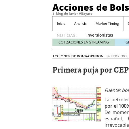
Acciones de Bol
El blog de Javier Alfayate
Inicio
Analisis
Market Timing
Inversionistas
NOTICIAS :
VIP en
COTIZACIONES EN STREAMING
G
México
muestran
ACCIONES DE BOLSA
OPINION
|
16 FEBRERO, 
creciente
interés
Primera puja por CEP
por SIFX
mayo 8,
2026
Qué es una acción infra
Fuente: bo
noviembre 30, 2024
Entendiendo los ETF de 
La petrole
Dividend Kings: empres
por el 100
noviembre 12, 2024
De moment
Descubre RealAdvisor: 
español,
inmobiliarias
septiembr
irrevocabl