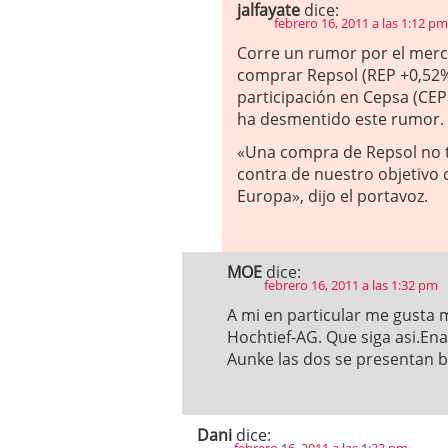
jalfayate
dice:
febrero 16, 2011 a las 1:12 pm
Corre un rumor por el merca
comprar Repsol (REP +0,52% 
participación en Cepsa (CEP
ha desmentido este rumor.
«Una compra de Repsol no t
contra de nuestro objetivo 
Europa», dijo el portavoz.
MOE
dice:
febrero 16, 2011 a las 1:32 pm
A mi en particular me gusta 
Hochtief-AG. Que siga asi.Ena
Aunke las dos se presentan 
Dani
dice: