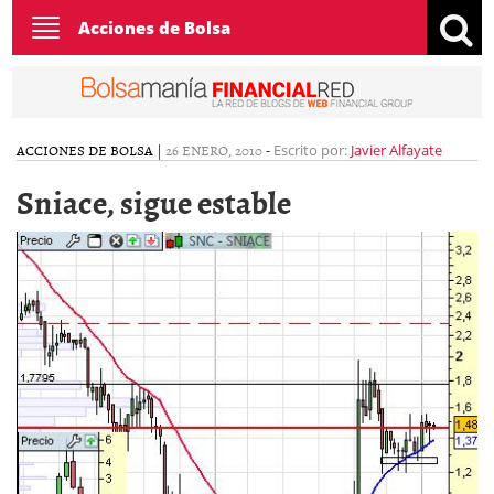
Toggle
Acciones de Bolsa
navigation
ACCIONES DE BOLSA
|
26 ENERO, 2010
-
Escrito por:
Javier Alfayate
Sniace, sigue estable