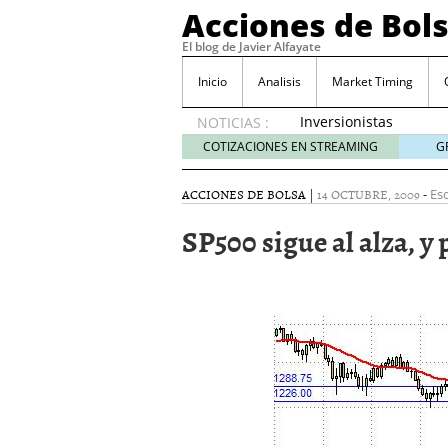
Acciones de Bol
El blog de Javier Alfayate
Inicio
Analisis
Market Timing
Inversionistas
NOTICIAS :
VIP en
COTIZACIONES EN STREAMING
G
México
muestran
ACCIONES DE BOLSA
|
14 OCTUBRE, 2009
-
Esc
creciente
interés
SP500 sigue al alza, y 
por SIFX
mayo 8,
2026
Qué es una acción infra
noviembre 30, 2024
Entendiendo los ETF de 
Dividend Kings: empres
noviembre 12, 2024
Descubre RealAdvisor: 
inmobiliarias
septiembr