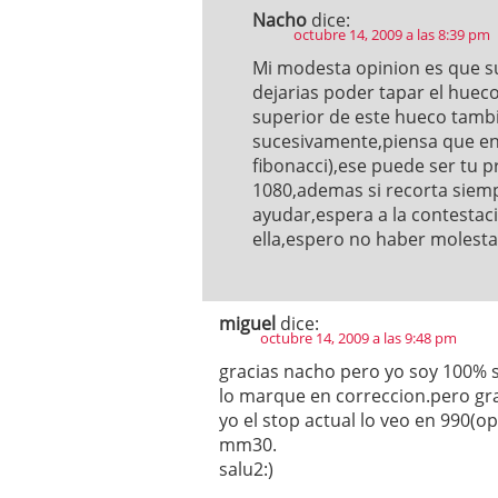
Nacho
dice:
octubre 14, 2009 a las 8:39 pm
Mi modesta opinion es que su
dejarias poder tapar el hueco
superior de este hueco tambi
sucesivamente,piensa que en
fibonacci),ese puede ser tu 
1080,ademas si recorta siemp
ayudar,espera a la contestaci
ella,espero no haber moles
miguel
dice:
octubre 14, 2009 a las 9:48 pm
gracias nacho pero yo soy 100% s
lo marque en correccion.pero gra
yo el stop actual lo veo en 990(
mm30.
salu2:)