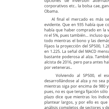
opciones de inversión alterna
corporativos etc.. la bolsa cae, g
Obama.
Al final el mercado es más sen
evidente. Que en 935 había que co
había que haber comprado en la 
ni el 5%, pues también… incluso qu
todo mientras el bono y las demás
Fijaos la proyección del SP500, 1.2
en 1.225. La señal del MACD mensua
bastante poderosa al alza. También
alcista de 2016, pero para antes 
por veteneras..
Volviendo al SP500, el escen
desarrollándose al alza y no sea 
mientras siga por encima de 980 y
pues, no es que tenga fijación sólo
plazo dice que mientras los índi
plantear largos, y por ello es q
análisis completos de sectores y 