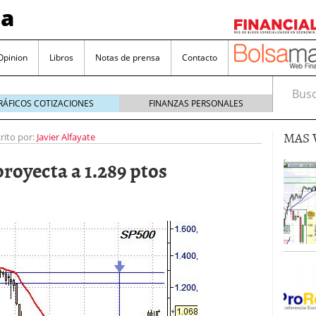
sa
Opinion
Libros
Notas de prensa
Contacto
Busca
RÁFICOS COTIZACIONES
FINANZAS PERSONALES
MAS 
rito por:
Javier Alfayate
proyecta a 1.289 ptos
valorada y por qué no hay que perderlas de vista
Bitcoin
noviembre 22, 2024
as que destacan por sus dividendos constantes
Una poderosa herramienta para tus inversiones
e 23, 2024