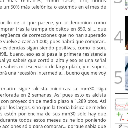
tiva más rentables, como casas, oro, bonos
ane un 50% más telefónica o estemos en el mes de
cillo de lo que parece, yo lo denomino como
mprar tras la trampa de ositos en 850, si…. que
vergüenza de correcciones que no han superado
e vuelve a caer a 1.000, pues habrá que comprar..
 evidencias sigan siendo positivas, como lo son.
89!!.. bueno, eso es si pasa la primera resistencia
l ya sabeis que cortó al alza y eso es una señal
 sabeis mi escenario de largo plazo, y el super-
habrá una recesión intermedia… bueno que me voy
ario sigue alcista mientras la mm30 siga
perforada en 2 semanas. Así pues esto es alcista
 con proyección de medio plazo a 1.289 ptos. Así
 por los largos, sino que la teoría básica de medio
ces estén por encima de sus mm30 sólo hay que
ue durante todos estos meses os he ido poniendo
de acciones sólo para comprar… porque sabía que