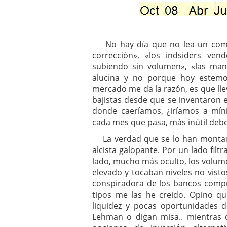
No hay día que no lea un comenta
corrección», «los indsiders ve
subiendo sin volumen», «las ma
alucina y no porque hoy estem
mercado me da la razón, es que ll
bajistas desde que se inventaron
donde caeríamos, ¿iríamos a mín
cada mes que pasa, más inútil debe 
La verdad que se lo han montad
alcista galopante. Por un lado filt
lado, mucho más oculto, los volum
elevado y tocaban niveles no visto
conspiradora de los bancos compr
tipos me las he creido. Opino q
liquidez y pocas oportunidades de
Lehman o digan misa.. mientras q