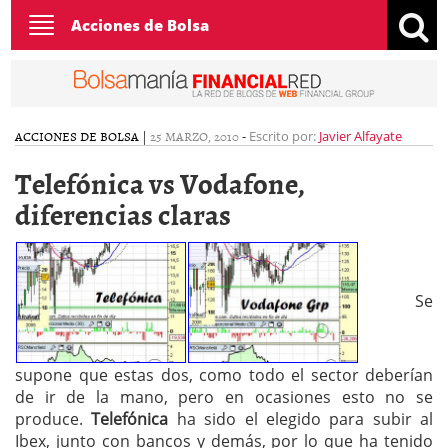
Toggle
Acciones de Bolsa
navigation
ACCIONES DE BOLSA
|
25 MARZO, 2010
-
Escrito por:
Javier Alfayate
Telefónica vs Vodafone,
diferencias claras
Se
supone que estas dos, como todo el sector deberían
de ir de la mano, pero en ocasiones esto no se
produce.
Telefónica
ha sido el elegido para subir al
Ibex, junto con bancos y demás, por lo que ha tenido