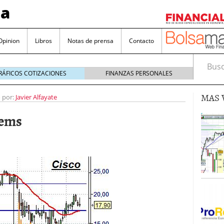
sa
Opinion
Libros
Notas de prensa
Contacto
Busca
RÁFICOS COTIZACIONES
FINANZAS PERSONALES
MAS 
o por:
Javier Alfayate
tems
valorada y por qué no hay que perderlas de vista
Bitcoin
noviembre 22, 2024
as que destacan por sus dividendos constantes
Una poderosa herramienta para tus inversiones
e 23, 2024