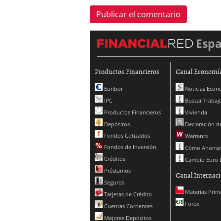
Esp
Productos Financieros
Canal Economí
Euribor
Noticias Econ
IPC
Buscar Trabaj
Productos Financieros
Vivienda
Depósitos
Declaración de
Fondos Cotizados
Warrants
Fondos de Inversión
Cómo Ahorrar
Créditos
Cambio Euro 
Préstamos
Canal Internaci
Seguros
Materias Prim
Tarjetas de Crédito
Forex
Cuentas Corrientes
Mejores Depósitos