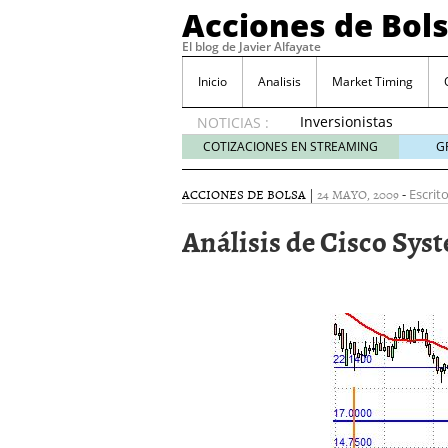
Acciones de Bol
El blog de Javier Alfayate
Inicio
Analisis
Market Timing
Inversionistas
NOTICIAS :
VIP en
COTIZACIONES EN STREAMING
G
México
muestran
ACCIONES DE BOLSA
|
24 MAYO, 2009
-
Escrit
creciente
interés
Análisis de Cisco Sys
por SIFX
mayo 8,
2026
Qué es una acción infra
noviembre 30, 2024
Entendiendo los ETF de 
Dividend Kings: empres
noviembre 12, 2024
Descubre RealAdvisor: 
inmobiliarias
septiembr