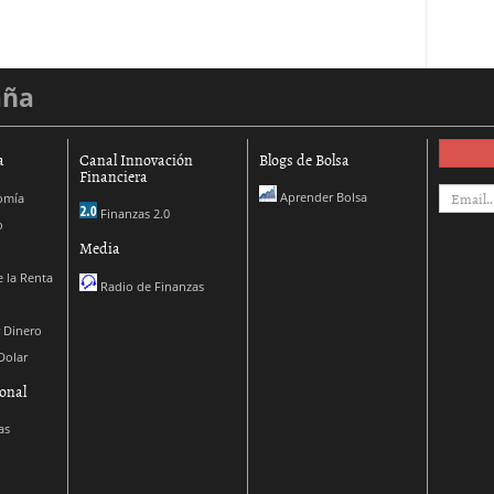
aña
a
Canal Innovación
Blogs de Bolsa
Financiera
Aprender Bolsa
omía
Finanzas 2.0
o
Media
 la Renta
Radio de Finanzas
 Dinero
Dolar
onal
as