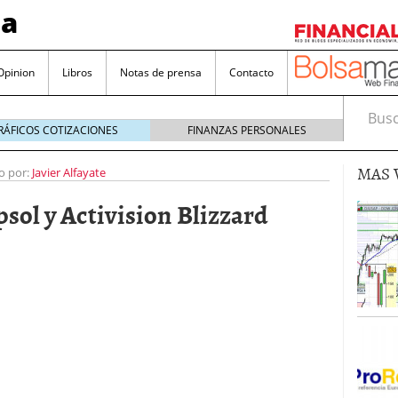
sa
Opinion
Libros
Notas de prensa
Contacto
Busca
RÁFICOS COTIZACIONES
FINANZAS PERSONALES
MAS 
o por:
Javier Alfayate
psol y Activision Blizzard
valorada y por qué no hay que perderlas de vista
Bitcoin
noviembre 22, 2024
as que destacan por sus dividendos constantes
Una poderosa herramienta para tus inversiones
e 23, 2024