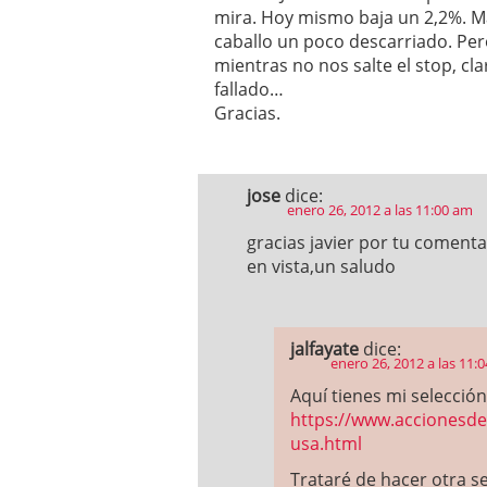
mira. Hoy mismo baja un 2,2%. Ma
caballo un poco descarriado. Pe
mientras no nos salte el stop, cla
fallado…
Gracias.
jose
dice:
enero 26, 2012 a las 11:00 am
gracias javier por tu coment
en vista,un saludo
jalfayate
dice:
enero 26, 2012 a las 11:
Aquí tienes mi selección
https://www.accionesde
usa.html
Trataré de hacer otra se