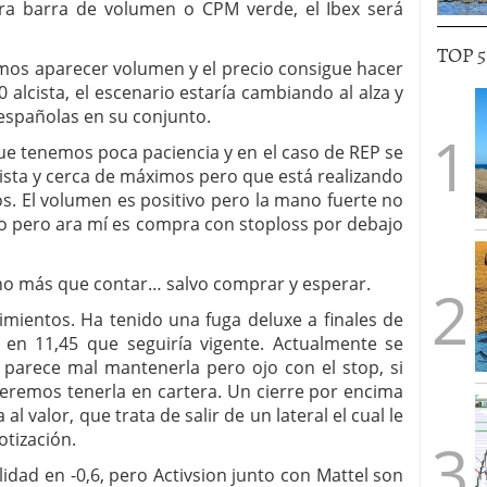
ra barra de volumen o CPM verde, el Ibex será
TOP 
mos aparecer volumen y el precio consigue hacer
alcista, el escenario estaría cambiando al alza y
 españolas en su conjunto.
ue tenemos poca paciencia y en el caso de REP se
cista y cerca de máximos pero que está realizando
. El volumen es positivo pero la mano fuerte no
o pero ara mí es compra con stoploss por debajo
 más que contar… salvo comprar y esperar.
imientos. Ha tenido una fuga deluxe a finales de
en 11,45 que seguiría vigente. Actualmente se
 parece mal mantenerla pero ojo con el stop, si
eremos tenerla en cartera. Un cierre por encima
 valor, que trata de salir de un lateral el cual le
tización.
dad en -0,6, pero Activsion junto con Mattel son