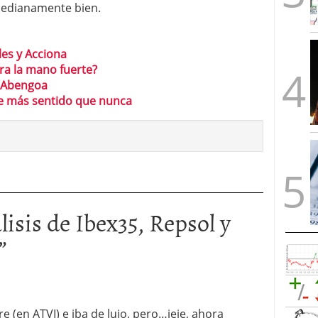
medianamente bien.
les y Acciona
a la mano fuerte?
y Abengoa
ne más sentido que nunca
lisis de Ibex35, Repsol y
”
e (en ATVI) e iba de lujo, pero…jeje, ahora