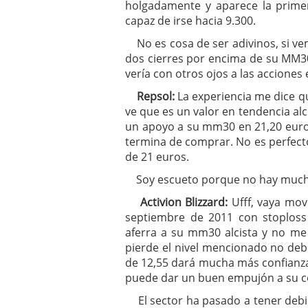
holgadamente y aparece la prime
capaz de irse hacia 9.300.
No es cosa de ser adivinos, si ve
dos cierres por encima de su MM30 
vería con otros ojos a las acciones
Repsol:
La experiencia me dice q
ve que es un valor en tendencia al
un apoyo a su mm30 en 21,20 euros
termina de comprar. No es perfect
de 21 euros.
Soy escueto porque no hay mucho
Activion Blizzard:
Ufff, vaya mov
septiembre de 2011 con stoploss 
aferra a su mm30 alcista y no me
pierde el nivel mencionado no deb
de 12,55 dará mucha más confianza al
puede dar un buen empujón a su co
El sector ha pasado a tener debili