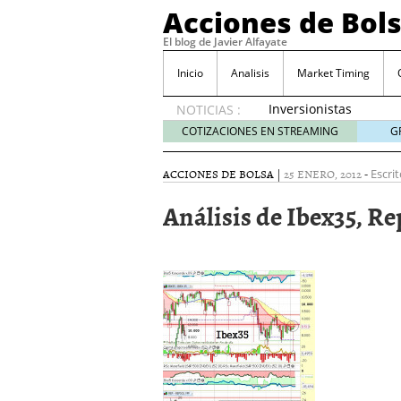
Acciones de Bol
El blog de Javier Alfayate
Inicio
Analisis
Market Timing
Inversionistas
NOTICIAS :
VIP en
COTIZACIONES EN STREAMING
G
México
muestran
ACCIONES DE BOLSA
|
25 ENERO, 2012
-
Escrit
creciente
interés
Análisis de Ibex35, Re
por SIFX
mayo 8,
2026
Qué es una acción infra
noviembre 30, 2024
Entendiendo los ETF de 
Dividend Kings: empres
noviembre 12, 2024
Descubre RealAdvisor: 
inmobiliarias
septiembr