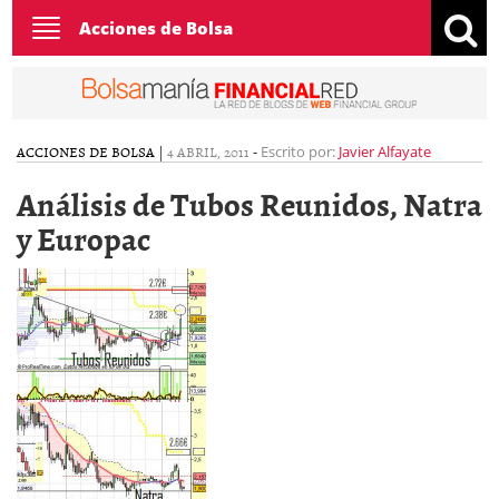
Toggle
Acciones de Bolsa
navigation
ACCIONES DE BOLSA
|
4 ABRIL, 2011
-
Escrito por:
Javier Alfayate
Análisis de Tubos Reunidos, Natra
y Europac