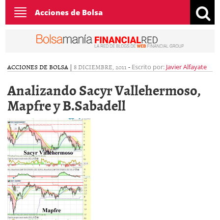
Toggle
Acciones de Bolsa
navigation
ACCIONES DE BOLSA
|
8 DICIEMBRE, 2011
-
Escrito por:
Javier Alfayate
Analizando Sacyr Vallehermoso,
Mapfre y B.Sabadell