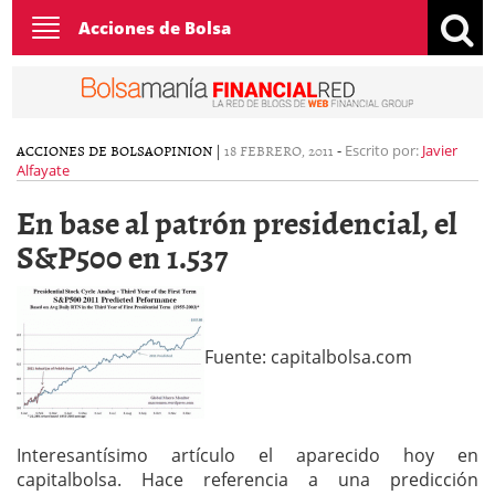
Toggle
Acciones de Bolsa
navigation
ACCIONES DE BOLSA
OPINION
|
18 FEBRERO, 2011
-
Escrito por:
Javier
Alfayate
En base al patrón presidencial, el
S&P500 en 1.537
Fuente: capitalbolsa.com
Interesantísimo artículo el aparecido hoy en
capitalbolsa. Hace referencia a una predicción