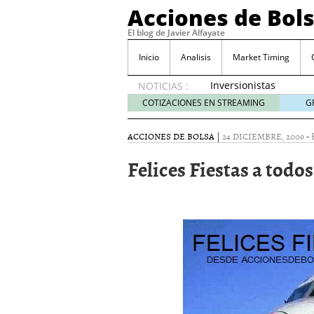
Acciones de Bol
El blog de Javier Alfayate
Inicio
Analisis
Market Timing
Inversionistas
NOTICIAS :
VIP en
COTIZACIONES EN STREAMING
G
México
muestran
ACCIONES DE BOLSA
|
24 DICIEMBRE, 2009
-
creciente
interés
Felices Fiestas a todos
por SIFX
mayo 8,
2026
Qué es una acción infra
noviembre 30, 2024
Entendiendo los ETF de 
Dividend Kings: empres
noviembre 12, 2024
Descubre RealAdvisor: 
inmobiliarias
septiembr