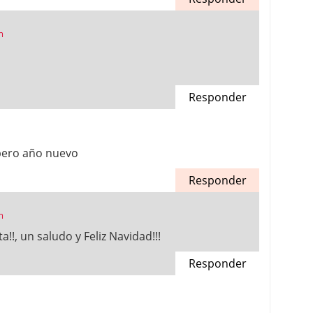
m
Responder
spero año nuevo
Responder
m
!!, un saludo y Feliz Navidad!!!
Responder