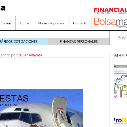
sa
Opinion
Libros
Notas de prensa
Contacto
Busca
RÁFICOS COTIZACIONES
FINANZAS PERSONALES
MAS 
Escrito por:
Javier Alfayate
valorada y por qué no hay que perderlas de vista
Bitcoin
noviembre 22, 2024
as que destacan por sus dividendos constantes
Una poderosa herramienta para tus inversiones
e 23, 2024