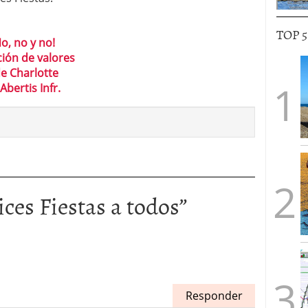
TOP 
o, no y no!
ción de valores
de Charlotte
Abertis Infr.
ices Fiestas a todos
”
Responder