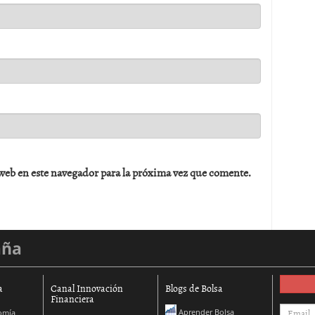
web en este navegador para la próxima vez que comente.
aña
a
Canal Innovación
Blogs de Bolsa
Financiera
Aprender Bolsa
omía