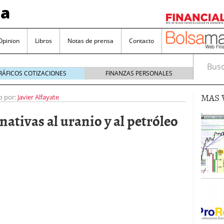
sa
Opinion
Libros
Notas de prensa
Contacto
Busca
RÁFICOS COTIZACIONES
FINANZAS PERSONALES
MAS 
o por:
Javier Alfayate
nativas al uranio y al petróleo
valorada y por qué no hay que perderlas de vista
Bitcoin
noviembre 22, 2024
as que destacan por sus dividendos constantes
Una poderosa herramienta para tus inversiones
e 23, 2024