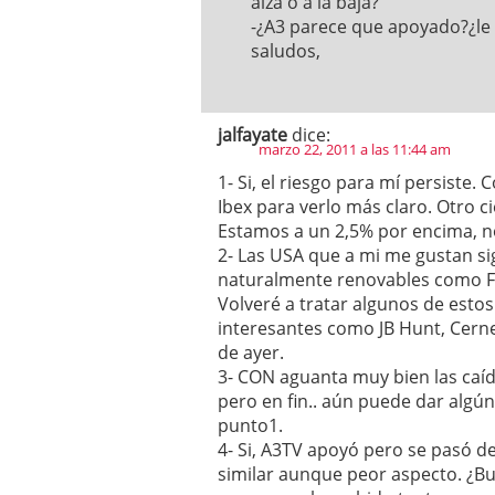
alza o a la baja?
-¿A3 parece que apoyado?¿le 
saludos,
jalfayate
dice:
marzo 22, 2011 a las 11:44 am
1- Si, el riesgo para mí persiste.
Ibex para verlo más claro. Otro 
Estamos a un 2,5% por encima, 
2- Las USA que a mi me gustan si
naturalmente renovables como Fir
Volveré a tratar algunos de esto
interesantes como JB Hunt, Cerne
de ayer.
3- CON aguanta muy bien las caíd
pero en fin.. aún puede dar algún
punto1.
4- Si, A3TV apoyó pero se pasó de
similar aunque peor aspecto. ¿Bus