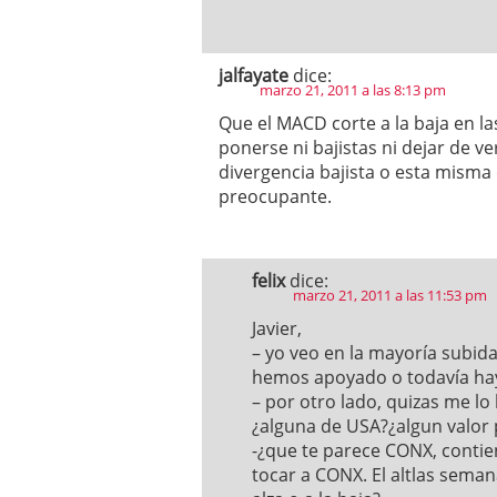
jalfayate
dice:
marzo 21, 2011 a las 8:13 pm
Que el MACD corte a la baja en la
ponerse ni bajistas ni dejar de ve
divergencia bajista o esta misma 
preocupante.
felix
dice:
marzo 21, 2011 a las 11:53 pm
Javier,
– yo veo en la mayoría subid
hemos apoyado o todavía hay r
– por otro lado, quizas me lo
¿alguna de USA?¿algun valor
-¿que te parece CONX, contien
tocar a CONX. El altlas sema