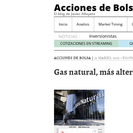
Acciones de Bol
El blog de Javier Alfayate
Inicio
Analisis
Market Timing
Inversionistas
NOTICIAS :
VIP en
COTIZACIONES EN STREAMING
G
México
muestran
ACCIONES DE BOLSA
|
21 MARZO, 2011
-
Escrit
creciente
interés
Gas natural, más alter
por SIFX
mayo 8,
2026
Qué es una acción infra
noviembre 30, 2024
Entendiendo los ETF de 
Dividend Kings: empres
noviembre 12, 2024
Descubre RealAdvisor: 
inmobiliarias
septiembr