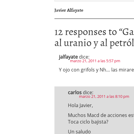
Javier Alfayate
12 responses to “
Ga
al uranio y al petró
jalfayate
dice:
marzo 21, 2011 a las 5:57 pm
Y ojo con grifols y Nh… las mir
carlos
dice:
marzo 21, 2011 a las 8:10 pm
Hola Javier,
Muchos Macd de acciones est
Toca ciclo bajista?
Un saludo