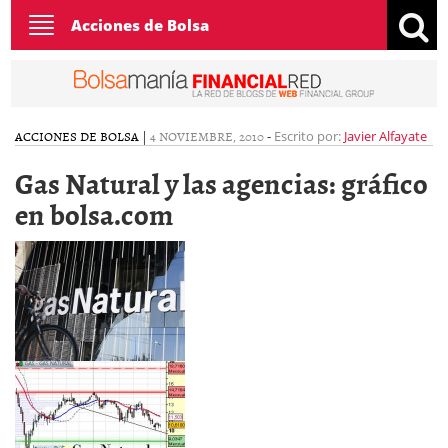
Toggle
Acciones de Bolsa
navigation
ACCIONES DE BOLSA
|
4 NOVIEMBRE, 2010
-
Escrito por:
Javier Alfayate
Gas Natural y las agencias: gráfico
en bolsa.com