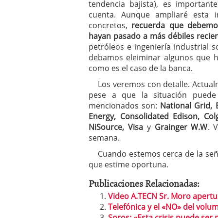
tendencia bajista), es importan
cuenta. Aunque ampliaré esta i
concretos,
recuerda que debemos
hayan pasado a más débiles reci
petróleos e ingeniería industrial 
debamos eleiminar algunos que h
como es el caso de la banca.
Los veremos con detalle. Actual
pese a que la situación puede
mencionados son:
National Grid, 
Energy, Consolidated Edison, Co
NiSource, Visa
y
Grainger W.W
. 
semana.
Cuando estemos cerca de la señal
que estime oportuna.
Publicaciones Relacionadas:
Video A.TECN Sr. Moro apertur
Telefónica y el «NO» del volu
Soros: «Esta crisis puede se