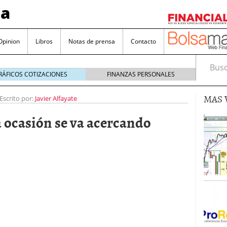
sa
Opinion
Libros
Notas de prensa
Contacto
Busca
RÁFICOS COTIZACIONES
FINANZAS PERSONALES
MAS 
Escrito por:
Javier Alfayate
a ocasión se va acercando
valorada y por qué no hay que perderlas de vista
Bitcoin
noviembre 22, 2024
as que destacan por sus dividendos constantes
Una poderosa herramienta para tus inversiones
e 23, 2024