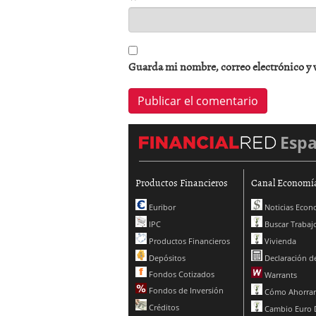
Guarda mi nombre, correo electrónico y 
Esp
Productos Financieros
Canal Economí
Euribor
Noticias Econ
IPC
Buscar Trabaj
Productos Financieros
Vivienda
Depósitos
Declaración de
Fondos Cotizados
Warrants
Fondos de Inversión
Cómo Ahorrar
Créditos
Cambio Euro 