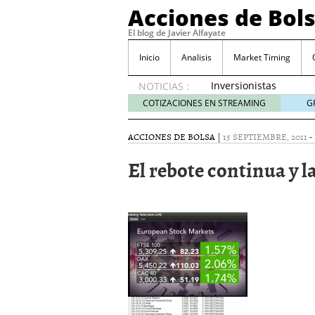
Acciones de Bol
El blog de Javier Alfayate
Inicio
Analisis
Market Timing
Inversionistas
NOTICIAS :
VIP en
COTIZACIONES EN STREAMING
G
México
muestran
ACCIONES DE BOLSA
|
15 SEPTIEMBRE, 2011
-
creciente
interés
El rebote continua y l
por SIFX
mayo 8,
2026
Qué es una acción infra
noviembre 30, 2024
Entendiendo los ETF de 
Dividend Kings: empres
noviembre 12, 2024
Descubre RealAdvisor: 
inmobiliarias
septiembr