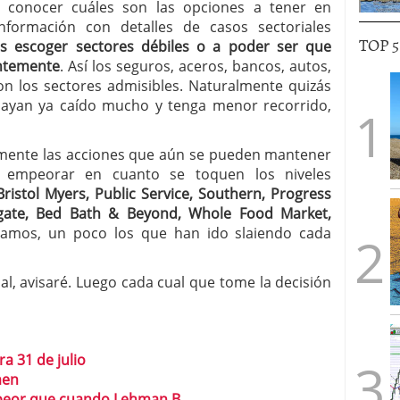
te conocer cuáles son las opciones a tener en
nformación con detalles de casos sectoriales
TOP 
 escoger sectores débiles o a poder ser que
entemente
. Así los seguros, aceros, bancos, autos,
son los sectores admisibles. Naturalmente quizás
ayan ya caído mucho y tenga menor recorrido,
mente las acciones que aún se pueden mantener
 empeorar en cuanto se toquen los niveles
Bristol Myers, Public Service, Southern, Progress
lgate, Bed Bath & Beyond, Whole Food Market,
Vamos, un poco los que han ido slaiendo cada
, avisaré. Luego cada cual que tome la decisión
a 31 de julio
men
r peor que cuando Lehman B.