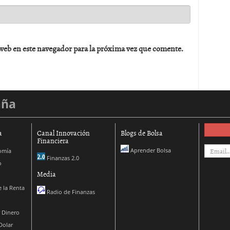
web en este navegador para la próxima vez que comente.
aña
a
Canal Innovación
Blogs de Bolsa
Financiera
Aprender Bolsa
omía
Finanzas 2.0
o
Media
 la Renta
Radio de Finanzas
 Dinero
Dolar