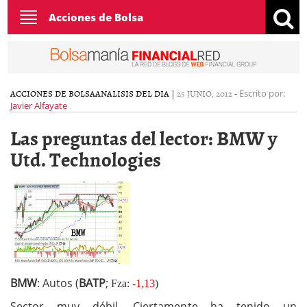
Toggle
Acciones de Bolsa
navigation
ACCIONES DE BOLSA
ANALISIS DEL DIA
|
25 JUNIO, 2012
-
Escrito por:
Javier Alfayate
Las preguntas del lector: BMW y
Utd. Technologies
BMW
: Autos (
BATP
;
Fza:
-1,13
)
Sector muy débil. Ciertamente ha tenido un