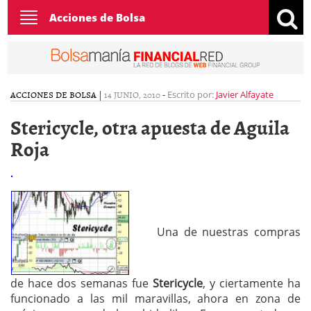
Toggle
Acciones de Bolsa
navigation
ACCIONES DE BOLSA
|
14 JUNIO, 2010
-
Escrito por:
Javier Alfayate
Stericycle, otra apuesta de Aguila
Roja
Una de nuestras compras
de hace dos semanas fue
Stericycle
, y ciertamente ha
funcionado a las mil maravillas, ahora en zona de