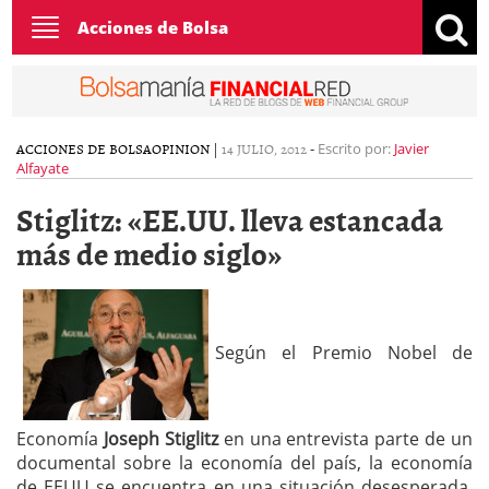
Toggle
Acciones de Bolsa
navigation
ACCIONES DE BOLSA
OPINION
|
14 JULIO, 2012
-
Escrito por:
Javier
Alfayate
Stiglitz: «EE.UU. lleva estancada
más de medio siglo»
Según el Premio Nobel de
Economía
Joseph Stiglitz
en una entrevista parte de un
documental sobre la economía del país, la economía
de EEUU se encuentra en una situación desesperada.