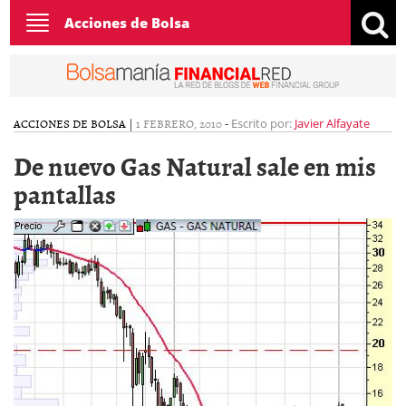
Toggle
Acciones de Bolsa
navigation
ACCIONES DE BOLSA
|
1 FEBRERO, 2010
-
Escrito por:
Javier Alfayate
De nuevo Gas Natural sale en mis
pantallas