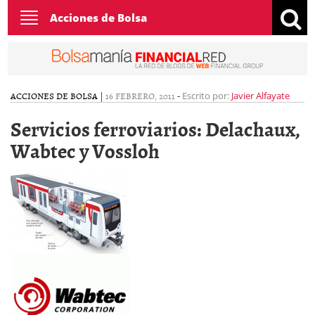
Toggle
Acciones de Bolsa
navigation
ACCIONES DE BOLSA
|
16 FEBRERO, 2011
-
Escrito por:
Javier Alfayate
Servicios ferroviarios: Delachaux,
Wabtec y Vossloh