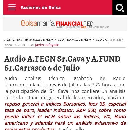
Toggle
Acciones de Bolsa
navigation
ACCIONES DE BOLSA
VIDEOS SR.CARRASCO
VIDEOS SR.CAVA
|
6 JULIO,
2009
-
Escrito por:
Javier Alfayate
Audio A.TECN Sr.Cava y A.FUND
Sr.Carrasco 6 de Julio
Audio análisis técnico, grabado de Radio
Intereconomia el Lunes 6 de Julio a las 7:22 horas, con
la participación del Sr. Cava ,nos confiere un analisis
sobre la situación general de los mercados, dará un
repaso general a Indices Bursatiles, Ibex 35, especial
tasa de paro, leader indicator, S&P 500, sobre como
puede influir el HCH sobre los índices, VIX, Bono
americano y además hará un análisis exhaustivo de
todos estos productos
… Disfrutadlo.